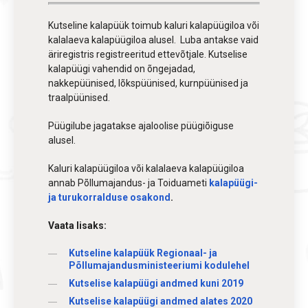
Kutseline kalapüük toimub kaluri kalapüügiloa või
kalalaeva kalapüügiloa alusel. Luba antakse vaid
äriregistris registreeritud ettevõtjale. Kutselise
kalapüügi vahendid on õngejadad,
nakkepüünised, lõkspüünised, kurnpüünised ja
traalpüünised.
Püügilube jagatakse ajaloolise püügiõiguse
alusel.
Kaluri kalapüügiloa või kalalaeva kalapüügiloa
annab Põllumajandus- ja Toiduameti
kalapüügi-
ja turukorralduse osakond
.
Vaata lisaks:
Kutseline kalapüük Regionaal- ja
Põllumajandusministeeriumi kodulehel
Kutselise kalapüügi andmed kuni 2019
Kutselise kalapüügi andmed alates 2020