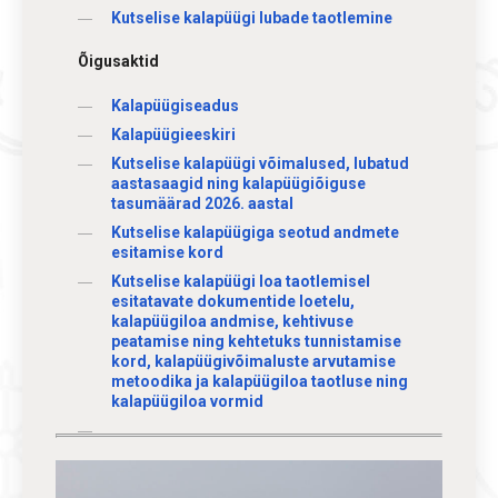
Kutselise kalapüügi lubade taotlemine
Õigusaktid
Kalapüügiseadus
Kalapüügieeskiri
Kutselise kalapüügi võimalused, lubatud
aastasaagid ning kalapüügiõiguse
tasumäärad 2026. aastal
Kutselise kalapüügiga seotud andmete
esitamise kord
Kutselise kalapüügi loa taotlemisel
esitatavate dokumentide loetelu,
kalapüügiloa andmise, kehtivuse
peatamise ning kehtetuks tunnistamise
kord, kalapüügivõimaluste arvutamise
metoodika ja kalapüügiloa taotluse ning
kalapüügiloa vormid