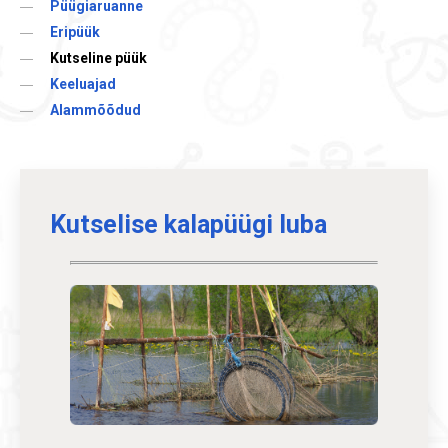
Püügiaruanne
Eripüük
Kutseline püük
Keeluajad
Alammõõdud
Kutselise kalapüügi luba