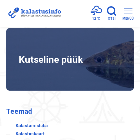
12 °
C
OTSI
MENÜÜ
Kutseline püük
Teemad
Kalastamisluba
Kalastuskaart