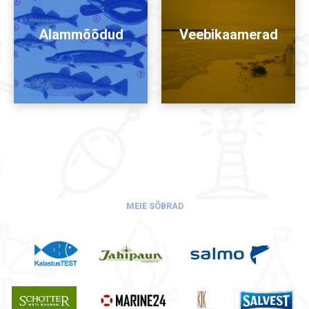
Alammõõdud
Veebikaamerad
MEIE SÕBRAD