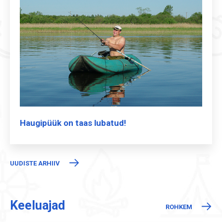
Haugipüük on taas lubatud!
UUDISTE ARHIIV
Keeluajad
ROHKEM