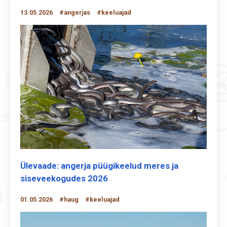
13.05.2026
#angerjas
#keeluajad
Ülevaade: angerja püügikeelud meres ja
siseveekogudes 2026
01.05.2026
#haug
#keeluajad