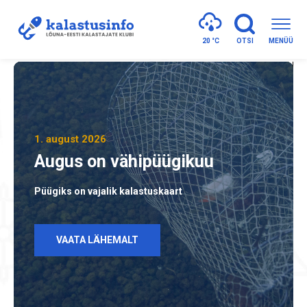
20 °
C
OTSI
MENÜÜ
1. august 2026
Augus on vähipüügikuu
Püügiks on vajalik kalastuskaart
VAATA LÄHEMALT