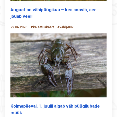
August on vähipüügikuu – kes soovib, see
jõuab veel!
29.06.2026
#kalastuskaart
#vähipüük
Kolmapäeval, 1. juulil algab vähipüügilubade
müük