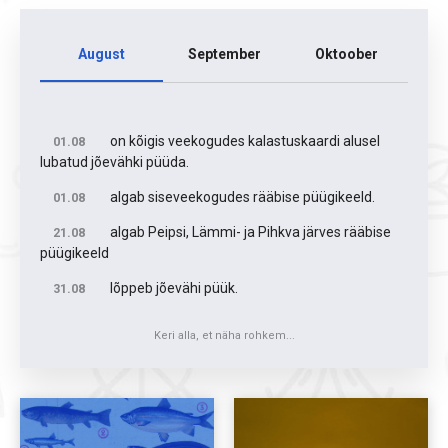
August
September
Oktoober
on kõigis veekogudes kalastuskaardi alusel
01.08
lubatud jõevähki püüda.
algab siseveekogudes rääbise püügikeeld.
01.08
algab Peipsi, Lämmi- ja Pihkva järves rääbise
21.08
püügikeeld
lõppeb jõevähi püük.
31.08
Keri alla, et näha rohkem...