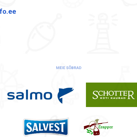
nfo.ee
MEIE SÕBRAD