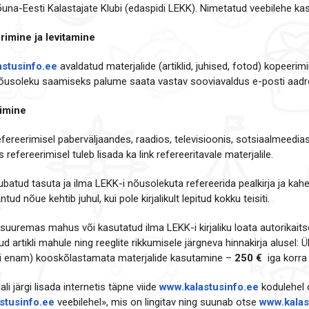
una-Eesti Kalastajate Klubi (edaspidi LEKK). Nimetatud veebilehe kas
rimine ja levitamine
stusinfo.ee
avaldatud materjalide (artiklid, juhised, fotod) kopeerim
u nõusoleku saamiseks palume saata vastav sooviavaldus e-posti aadr
rimine
 refereerimisel paberväljaandes, raadios, televisioonis, sotsiaalmeedia
refereerimisel tuleb lisada ka link refereeritavale materjalile.
on lubatud tasuta ja ilma LEKK-i nõusolekuta refereerida pealkirja ja k
tud nõue kehtib juhul, kui pole kirjalikult lepitud kokku teisiti.
 suuremas mahus või kasutatud ilma LEKK-i kirjaliku loata autorikaitse
tud artikli mahule ning reeglite rikkumisele järgneva hinnakirja alus
õi enam) kooskõlastamata materjalide kasutamine –
250 €
iga korra
li järgi lisada internetis täpne viide
www.kalastusinfo.ee
kodulehel o
stusinfo.ee
veebilehel», mis on lingitav ning suunab otse
www.kalas