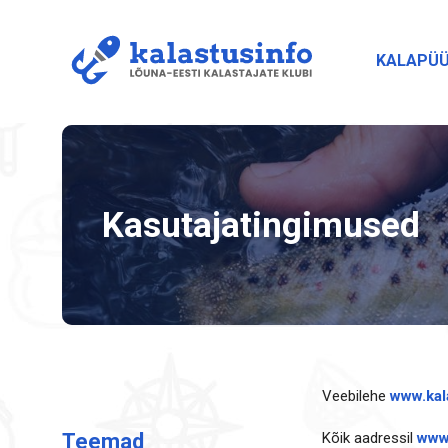
KALAPÜ
Kasutajatingimused
Veebilehe
www.kal
Teemad
Kõik aadressil
www.