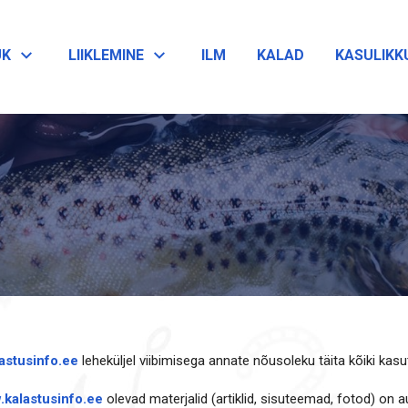
ÜK
LIIKLEMINE
ILM
KALAD
KASULIKK
astusinfo.ee
leheküljel viibimisega annate nõusoleku täita kõiki kasu
kalastusinfo.ee
olevad materjalid (artiklid, sisuteemad, fotod) on 