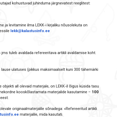
utajad kohustuvad juhinduma järgnevatest reeglitest:
ine ja levitamine ilma LEKK-i kirjaliku nõusolekuta on
essile
lekk@kalastusinfo.ee
s jms tuleb avaldada refereeritava artikli avaldamise koht.
ahe lause ulatuses (pikkus maksimaalselt kuni 300 tähemärki
 objekti all olevaid materjale, on LEKK-il õigus küsida tasu
el: Ühekordne kooskõlastamata materjalide kasutamine –
100
 eest.
levale originaalmaterjalile sõnadega: «Refereeritud artikli
tusinfo.ee
materjalile, mida kasutati.