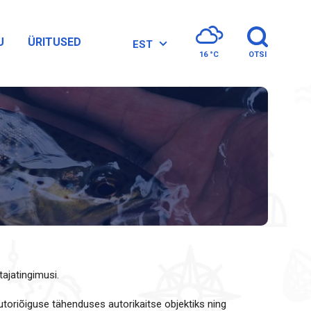
U
ÜRITUSED
EST
16 °
C
OTSI
tajatingimusi.
autoriõiguse tähenduses autorikaitse objektiks ning