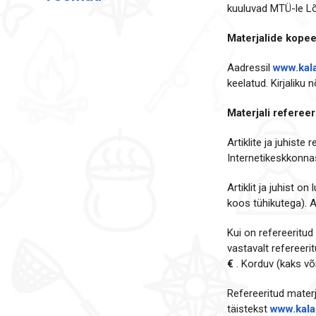
kuuluvad MTÜ-le Lõ
Materjalide kopee
Aadressil
www.kala
keelatud. Kirjalik
Materjali referee
Artiklite ja juhiste
Internetikeskkonnas 
Artiklit ja juhist 
koos tühikutega). An
Kui on refereeritud
vastavalt refereeri
€
. Korduv (kaks v
Refereeritud materja
täistekst
www.kala