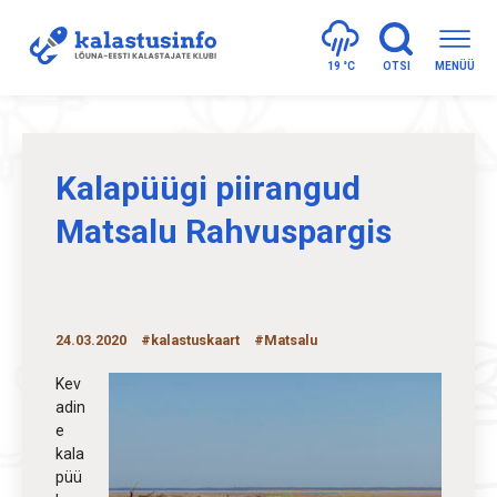
19 °
C
OTSI
MENÜÜ
Kalapüügi piirangud
Matsalu Rahvuspargis
24.03.2020
#kalastuskaart
#Matsalu
Kev
adin
e
kala
püü