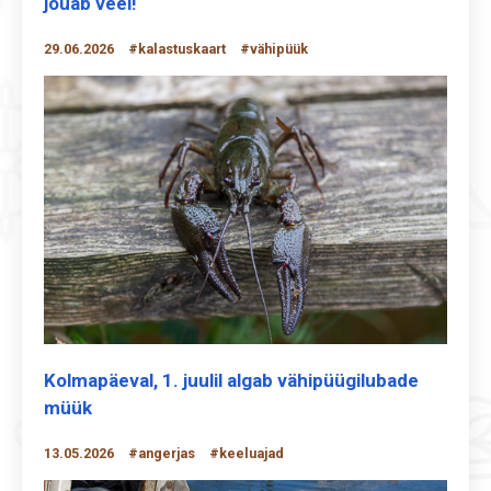
jõuab veel!
29.06.2026
#kalastuskaart
#vähipüük
Kolmapäeval, 1. juulil algab vähipüügilubade
müük
13.05.2026
#angerjas
#keeluajad