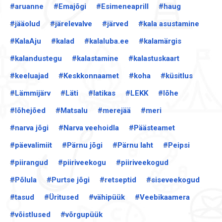
#aruanne
#Emajõgi
#Esimeneaprill
#haug
#jääolud
#järelevalve
#järved
#kala asustamine
#KalaAju
#kalad
#kalaluba.ee
#kalamärgis
#kalandustegu
#kalastamine
#kalastuskaart
#keeluajad
#Keskkonnaamet
#koha
#küsitlus
#Lämmijärv
#Läti
#latikas
#LEKK
#lõhe
#lõhejõed
#Matsalu
#merejää
#meri
#narva jõgi
#Narva veehoidla
#Päästeamet
#päevalimiit
#Pärnu jõgi
#Pärnu laht
#Peipsi
#piirangud
#piiriveekogu
#piiriveekogud
#Põlula
#Purtse jõgi
#retseptid
#siseveekogud
#tasud
#Üritused
#vähipüük
#Veebikaamera
#võistlused
#võrgupüük