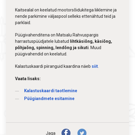
Kaitsealal on keelatud mootorsõidukitega liiklemine ja
nende parkimine väljaspool selleks ettenähtud teid ja
parklaid.
Püügivahenditena on Matsalu Rahvuspargis
harrastuspüüdjatele lubatud
lihtkäsiõng, käsiõng,
põhjaõng, spinning, lendõng ja sikuti
. Muud
püügivahendid on keelatud.
Kalastuskaardi piiranguid kaardina näeb
siit
.
Vaata lisaks:
Kalastuskaardi taotlemine
Püügiandmete esitamine
Jaga