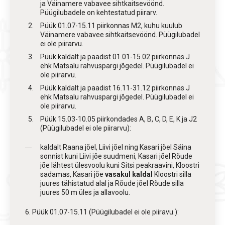
ja Väinamere vabavee sihtkaitsevöönd.
Püügilubadele on kehtestatud piirarv.
Püük 01.07-15.11 piirkonnas M2, kuhu kuulub
Väinamere vabavee sihtkaitsevöönd. Püügilubadel
ei ole piirarvu.
Püük kaldalt ja paadist 01.01-15.02 piirkonnas J
ehk Matsalu rahvuspargi jõgedel. Püügilubadel ei
ole piirarvu.
Püük kaldalt ja paadist 16.11-31.12 piirkonnas J
ehk Matsalu rahvuspargi jõgedel. Püügilubadel ei
ole piirarvu.
Püük 15.03-10.05 piirkondades A, B, C, D, E, K ja J2
(Püügilubadel ei ole piirarvu):
kaldalt Raana jõel, Liivi jõel ning Kasari jõel Säina
sonnist kuni Liivi jõe suudmeni, Kasari jõel Rõude
jõe lähtest ülesvoolu kuni Sitsi peakraavini, Kloostri
sadamas, Kasari jõe
vasakul kaldal
Kloostri silla
juures tähistatud alal ja Rõude jõel Rõude silla
juures 50 m üles ja allavoolu.
6. Püük 01.07-15.11 (Püügilubadel ei ole piiravu.):