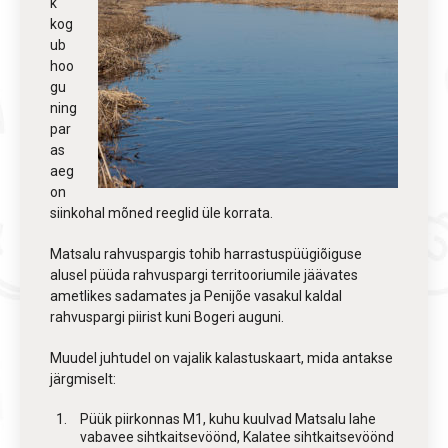
k
kog
ub
hoo
gu
ning
par
as
aeg
on
siinkohal mõned reeglid üle korrata.
Matsalu rahvuspargis tohib harrastuspüügiõiguse
alusel püüda rahvuspargi territooriumile jäävates
ametlikes sadamates ja Penijõe vasakul kaldal
rahvuspargi piirist kuni Bogeri auguni.
Muudel juhtudel on vajalik kalastuskaart, mida antakse
järgmiselt:
Püük piirkonnas M1, kuhu kuulvad Matsalu lahe
vabavee sihtkaitsevöönd, Kalatee sihtkaitsevöönd