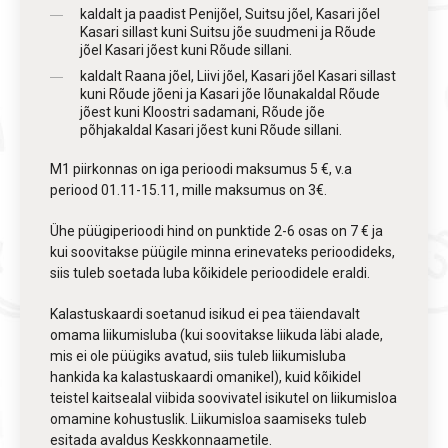
kaldalt ja paadist Penijõel, Suitsu jõel, Kasari jõel
Kasari sillast kuni Suitsu jõe suudmeni ja Rõude
jõel Kasari jõest kuni Rõude sillani.
kaldalt Raana jõel, Liivi jõel, Kasari jõel Kasari sillast
kuni Rõude jõeni ja Kasari jõe lõunakaldal Rõude
jõest kuni Kloostri sadamani, Rõude jõe
põhjakaldal Kasari jõest kuni Rõude sillani.
M1 piirkonnas on iga perioodi maksumus 5 €, v.a
periood 01.11-15.11, mille maksumus on 3€.
Ühe püügiperioodi hind on punktide 2-6 osas on 7 € ja
kui soovitakse püügile minna erinevateks perioodideks,
siis tuleb soetada luba kõikidele perioodidele eraldi.
Kalastuskaardi soetanud isikud ei pea täiendavalt
omama liikumisluba (kui soovitakse liikuda läbi alade,
mis ei ole püügiks avatud, siis tuleb liikumisluba
hankida ka kalastuskaardi omanikel), kuid kõikidel
teistel kaitsealal viibida soovivatel isikutel on liikumisloa
omamine kohustuslik. Liikumisloa saamiseks tuleb
esitada avaldus Keskkonnaametile.