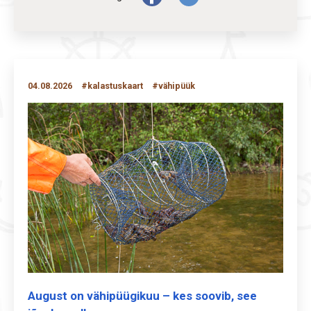
04.08.2026
#kalastuskaart
#vähipüük
August on vähipüügikuu – kes soovib, see