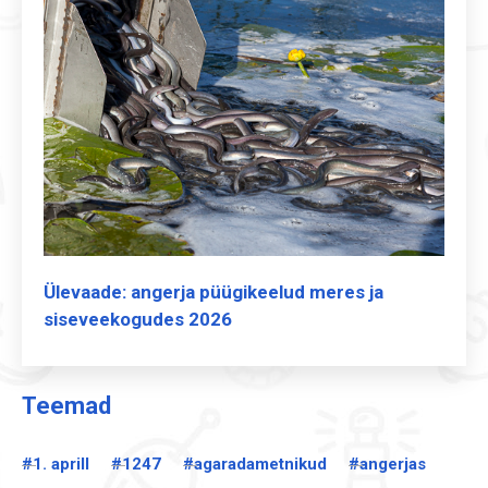
Ülevaade: angerja püügikeelud meres ja
siseveekogudes 2026
Teemad
#1. aprill
#1247
#agaradametnikud
#angerjas