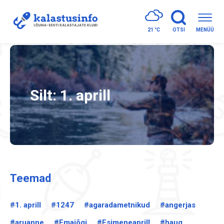
21 °
C
OTSI
MENÜÜ
Silt:
1. aprill
Teemad
#1. aprill
#1247
#agaradametnikud
#angerjas
#aruanne
#Emajõgi
#Esimeneaprill
#haug