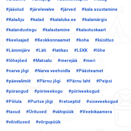
#jääolud
#järelevalve
#järved
#kala asustamine
#KalaAju
#kalad
#kalaluba.ee
#kalamärgis
#kalandustegu
#kalastamine
#kalastuskaart
#keeluajad
#Keskkonnaamet
#koha
#küsitlus
#Lämmijärv
#Läti
#latikas
#LEKK
#lõhe
#lõhejõed
#Matsalu
#merejää
#meri
#narva jõgi
#Narva veehoidla
#Päästeamet
#päevalimiit
#Pärnu jõgi
#Pärnu laht
#Peipsi
#piirangud
#piiriveekogu
#piiriveekogud
#Põlula
#Purtse jõgi
#retseptid
#siseveekogud
#tasud
#Üritused
#vähipüük
#Veebikaamera
#võistlused
#võrgupüük