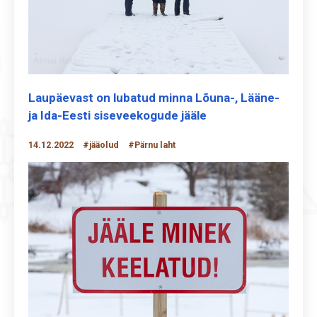
Laupäevast on lubatud minna Lõuna-, Lääne-
ja Ida-Eesti siseveekogude jääle
14.12.2022
#jääolud
#Pärnu laht