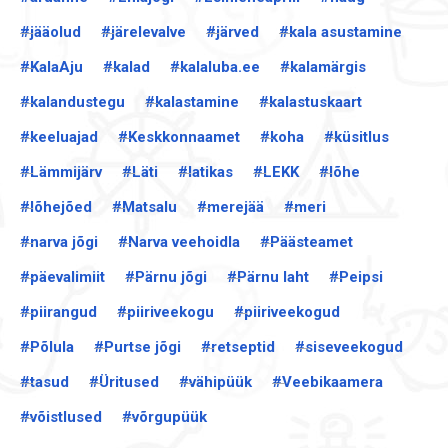
#jääolud
#järelevalve
#järved
#kala asustamine
#KalaAju
#kalad
#kalaluba.ee
#kalamärgis
#kalandustegu
#kalastamine
#kalastuskaart
#keeluajad
#Keskkonnaamet
#koha
#küsitlus
#Lämmijärv
#Läti
#latikas
#LEKK
#lõhe
#lõhejõed
#Matsalu
#merejää
#meri
#narva jõgi
#Narva veehoidla
#Päästeamet
#päevalimiit
#Pärnu jõgi
#Pärnu laht
#Peipsi
#piirangud
#piiriveekogu
#piiriveekogud
#Põlula
#Purtse jõgi
#retseptid
#siseveekogud
#tasud
#Üritused
#vähipüük
#Veebikaamera
#võistlused
#võrgupüük