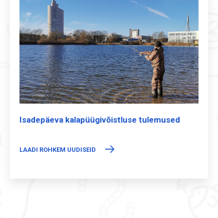
Isadepäeva kalapüügivõistluse tulemused
LAADI ROHKEM UUDISEID