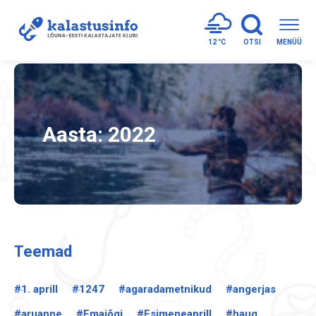
12 °
C
OTSI
MENÜÜ
Aasta:
2022
Teemad
#1. aprill
#1247
#agaradametnikud
#angerjas
#aruanne
#Emajõgi
#Esimeneaprill
#haug