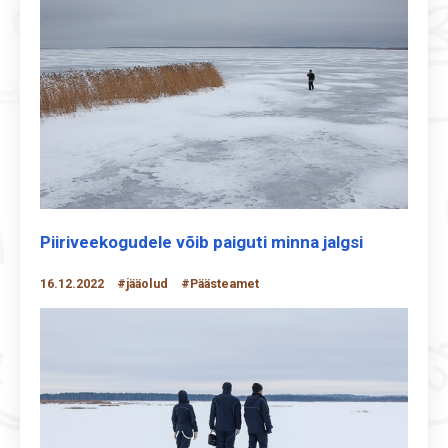
Piiriveekogudele võib paiguti minna jalgsi
16.12.2022
#jääolud
#Päästeamet