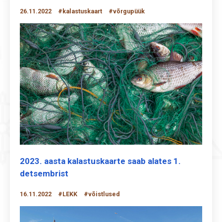
26.11.2022
#kalastuskaart
#võrgupüük
2023. aasta kalastuskaarte saab alates 1.
detsembrist
16.11.2022
#LEKK
#võistlused