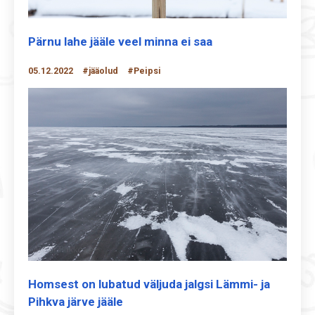
Pärnu lahe jääle veel minna ei saa
05.12.2022
#jääolud
#Peipsi
Homsest on lubatud väljuda jalgsi Lämmi- ja
Pihkva järve jääle