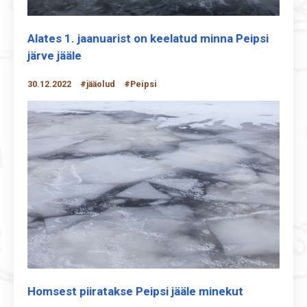
Alates 1. jaanuarist on keelatud minna Peipsi
järve jääle
30.12.2022
#jääolud
#Peipsi
Homsest piiratakse Peipsi jääle minekut