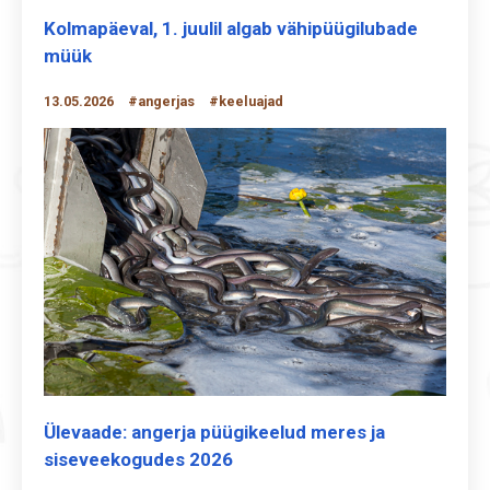
Kolmapäeval, 1. juulil algab vähipüügilubade
müük
13.05.2026
#angerjas
#keeluajad
Ülevaade: angerja püügikeelud meres ja
siseveekogudes 2026