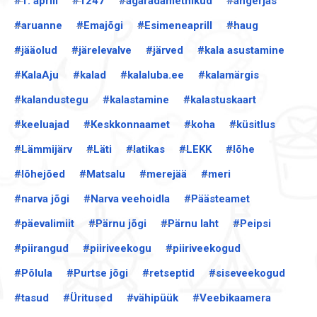
#1. aprill
#1247
#agaradametnikud
#angerjas
#aruanne
#Emajõgi
#Esimeneaprill
#haug
#jääolud
#järelevalve
#järved
#kala asustamine
#KalaAju
#kalad
#kalaluba.ee
#kalamärgis
#kalandustegu
#kalastamine
#kalastuskaart
#keeluajad
#Keskkonnaamet
#koha
#küsitlus
#Lämmijärv
#Läti
#latikas
#LEKK
#lõhe
#lõhejõed
#Matsalu
#merejää
#meri
#narva jõgi
#Narva veehoidla
#Päästeamet
#päevalimiit
#Pärnu jõgi
#Pärnu laht
#Peipsi
#piirangud
#piiriveekogu
#piiriveekogud
#Põlula
#Purtse jõgi
#retseptid
#siseveekogud
#tasud
#Üritused
#vähipüük
#Veebikaamera