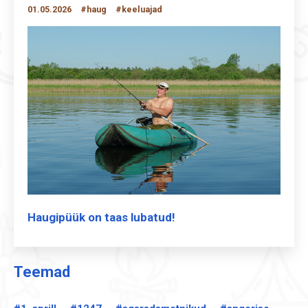
01.05.2026
#haug
#keeluajad
Haugipüük on taas lubatud!
Teemad