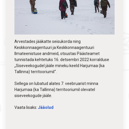
Arvestades jääkatte seisukorda ning
Keskkonnaagentuuri ja Keskkonnaagentuuri
Ilmateenistuse andmeid, otsustas Päästeamet
tunnistada kehtetuks 16. detsembri 2022 korralduse
„Siseveekogudel jääle mineku keeld Harjumaa (ka
Tallinna) territooriumil“.
Sellega on lubatud alates 7. veebruarist minna
Harjumaa (ka Tallinna) territooriumil olevatel
siseveekogude jääle.
Vaata lisaks:
Jääolud