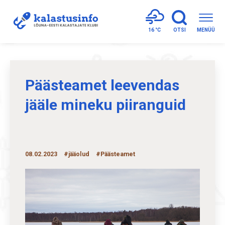
16 °
C
OTSI
MENÜÜ
Päästeamet leevendas
jääle mineku piiranguid
08.02.2023
#jääolud
#Päästeamet