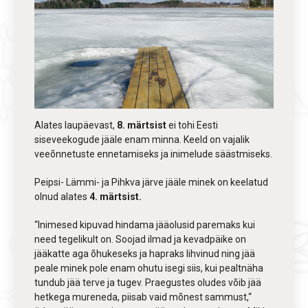
Alates laupäevast,
8. märtsist
ei tohi Eesti
siseveekogude jääle enam minna. Keeld on vajalik
veeõnnetuste ennetamiseks ja inimelude säästmiseks.
Peipsi- Lämmi- ja Pihkva järve jääle minek on keelatud
olnud alates
4. märtsist.
“Inimesed kipuvad hindama jääolusid paremaks kui
need tegelikult on. Soojad ilmad ja kevadpäike on
jääkatte aga õhukeseks ja hapraks lihvinud ning jää
peale minek pole enam ohutu isegi siis, kui pealtnäha
tundub jää terve ja tugev. Praegustes oludes võib jää
hetkega mureneda, piisab vaid mõnest sammust,“