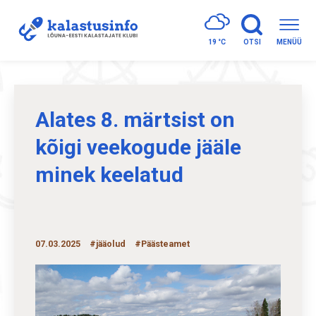
19 °
C
OTSI
MENÜÜ
Alates 8. märtsist on
kõigi veekogude jääle
minek keelatud
07.03.2025
#jääolud
#Päästeamet