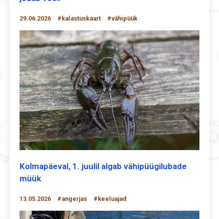
29.06.2026
#kalastuskaart
#vähipüük
Kolmapäeval, 1. juulil algab vähipüügilubade
müük
13.05.2026
#angerjas
#keeluajad