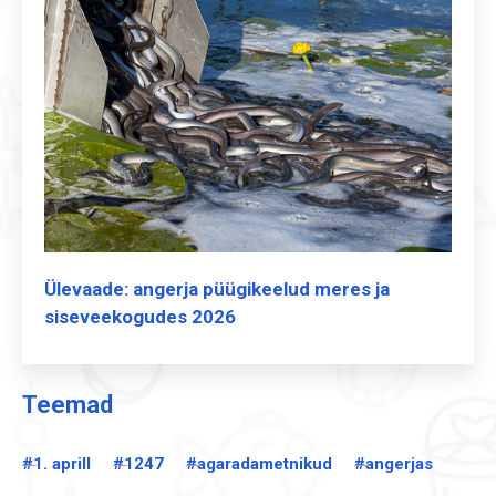
Ülevaade: angerja püügikeelud meres ja
siseveekogudes 2026
Teemad
#1. aprill
#1247
#agaradametnikud
#angerjas