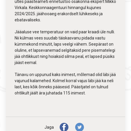
ütles päästeameti ennetustöö osakonna ekspert Mikko
Virkala. Keskkonnaagentuuri hinnangul kujunes
2024/2025. jäähooaeg erakordselt lühikeseks ja
ebatavaliseks.
Jääaluse vee temperatuur on vaid paar kraadi üle nulli.
Nii külmas vees suudab täiskasvanu pidada vastu
kümmekond minutit, laps veelgi vähem. Seepärast on
oluline, et lapsevanemad selgitaksid pere pisematelegi
jää ohtlikkust ning hoiaksid silma peal, et lapsed püsiks
jääst eemal.
Tänavu on uppunud kaks inimest, mõlemad olid läbi jää
vajunud kalamehed. Kolmel korral vajus läbi jää ka neli
last, kes kõik õnneks pääsesid. Päästjatel on tulnud
ohtlikult jäält ära juhatada 115 inimest.
Jaga