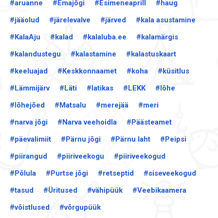
#aruanne
#Emajõgi
#Esimeneaprill
#haug
#jääolud
#järelevalve
#järved
#kala asustamine
#KalaAju
#kalad
#kalaluba.ee
#kalamärgis
#kalandustegu
#kalastamine
#kalastuskaart
#keeluajad
#Keskkonnaamet
#koha
#küsitlus
#Lämmijärv
#Läti
#latikas
#LEKK
#lõhe
#lõhejõed
#Matsalu
#merejää
#meri
#narva jõgi
#Narva veehoidla
#Päästeamet
#päevalimiit
#Pärnu jõgi
#Pärnu laht
#Peipsi
#piirangud
#piiriveekogu
#piiriveekogud
#Põlula
#Purtse jõgi
#retseptid
#siseveekogud
#tasud
#Üritused
#vähipüük
#Veebikaamera
#võistlused
#võrgupüük