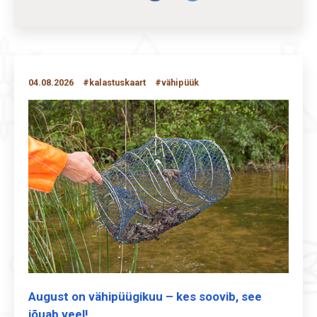
04.08.2026
#kalastuskaart
#vähipüük
August on vähipüügikuu – kes soovib, see
jõuab veel!