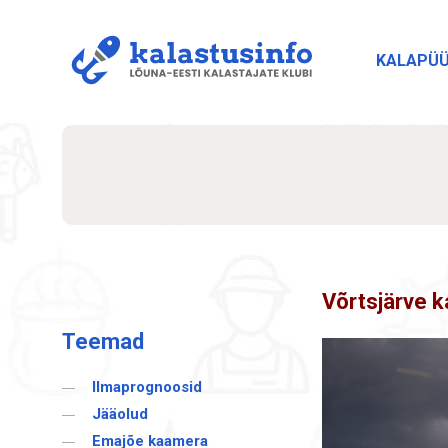
KALAPÜ
Võrtsjärve 
Teemad
Ilmaprognoosid
Jääolud
Emajõe kaamera