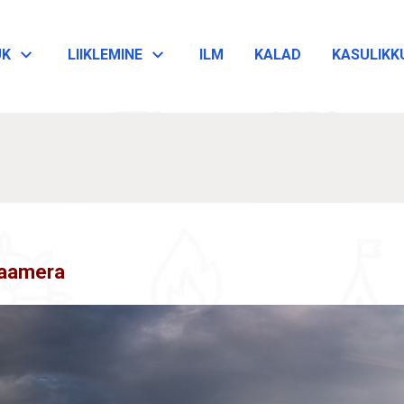
ÜK
LIIKLEMINE
ILM
KALAD
KASULIKK
kaamera