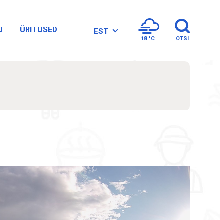
U
ÜRITUSED
EST
18 °
C
OTSI