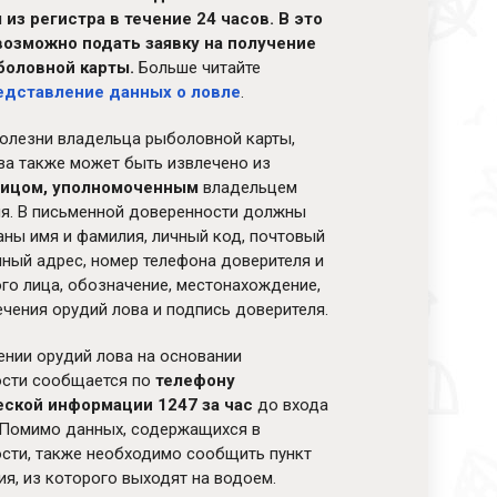
 из регистра в течение 24 часов. В это
возможно подать заявку на получение
боловной карты.
Больше читайте
едставление данных о ловле
.
болезни владельца рыболовной карты,
ва также может быть извлечено из
ицом, уполномоченным
владельцем
я. В письменной доверенности должны
аны имя и фамилия, личный код, почтовый
нный адрес, номер телефона доверителя и
го лица, обозначение, местонахождение,
ечения орудий лова и подпись доверителя.
ении орудий лова на основании
ости сообщается по
телефону
еской информации 1247
за час
до входа
 Помимо данных, содержащихся в
сти, также необходимо сообщить пункт
ия, из которого выходят на водоем.