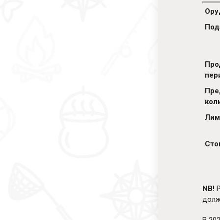
Ору
Под
Про
пер
Пре
кол
Лим
Сто
NB!
Р
долж