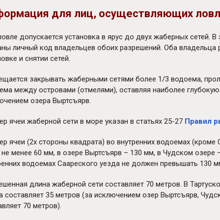
формация для лиц, осуществляющих лов
ловле допускается установка в ярус до двух жаберных сетей. 
аны личный код владельцев обоих разрешений. Оба владельца 
овке и снятии сетей.
ещается закрывать жаберными сетями более 1/3 водоема, проли
ема между островами (отмелями), оставляя наиболее глубокую 
ючением озера Выртсъярв.
ер ячеи жаберной сети в море указан в статьях 25-27
Правил р
ер ячеи (2x стороны квадрата) во внутренних водоемах (кроме
 не менее 60 мм, в озере Выртсъярв – 130 мм, в Чудском озере –
ренних водоемах Саареского уезда не должен превышать 130 мм,
ешенная длина жаберной сети составляет 70 метров. В Тартус
а составляет 35 метров (за исключением озер Выртсъярв, Чудск
авляет 70 метров).