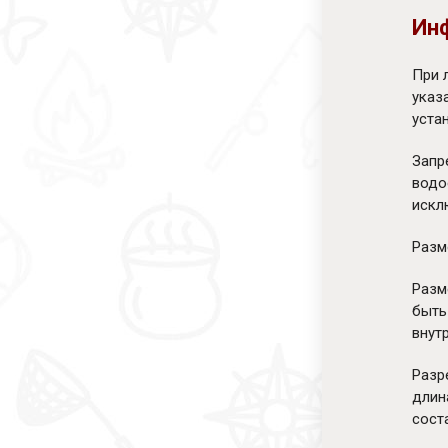
Ин
При 
указ
устан
Запр
водо
искл
Разм
Разм
быть
внут
Разр
длин
сост