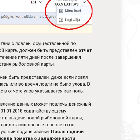
ствии с ловлей, осуществленной по
й карте, должен быть представлен
отчет
течение пяти дней после завершения
ствия рыболовной карты.
жен быть представлен, даже если ловля
ась или во время ловли не было улова. В
е в отчете улов указывается как ноль.
вление данных может повлечь денежный
с 01.01.2018 ходатайствующему
т в выдаче новой рыболовной карты,
 представил данные о ловле в год,
ующий подаче заявки.
После подачи
 ловле пометка о задолженности