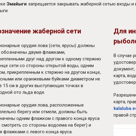
еке
Эмайыги
запрещается закрывать жаберной сетью входы и 
ыги.
означение жаберной сети
Для и
рыбол
ионарные орудия лова (сети, ярусы) должны
 обозначены двумя флажками,
В случае 
репленными друг над другом к одному стержню
удостовер
онце сети со стороны открытой воды, одним
документ,
ом, прикрепленным к стержню на другом конце,
карта, во
асными или оранжевыми буйками диаметром не
удостовере
е 15 см в других выступающих точках в
одной ото льда воде.
Разрешени
карта, пра
ионарные орудия лова, расположенные
kalaluba.e
ллельно берегу или отмели, должны быть
правой ст
начены одним флажком с правого конца яруса
и смотреть со стороны водоема на берег) и
я флажками с левого конца яруса.