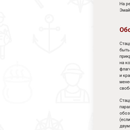
На р
Эмай
Об
Стац
быть
прик
на к
флаг
и кр
мене
своб
Стац
пара
обоз
(есл
двум