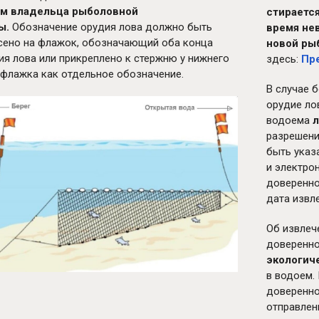
м владельца рыболовной
стирается
ы.
Обозначение орудия лова должно быть
время не
сено на флажок, обозначающий оба конца
новой ры
ия лова или прикреплено к стержню у нижнего
здесь:
Пр
 флажка как отдельное обозначение.
В случае 
орудие ло
водоема
л
разрешени
быть указ
и электро
доверенно
дата извл
Об извлеч
доверенн
экологич
в водоем.
доверенно
отправлен