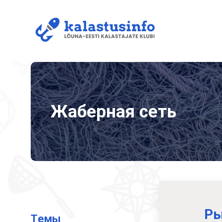
Жаберная сеть
Ры
Tемы