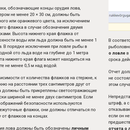
ки, обозначающие концы орудия лова,
ером не менее 20 × 30 см, должны быть
ного или оранжевого цвета, за исключением
его флажка в случае обозначения двумя
ками. Высота нижнего края флажка от
рхности воды или льда должна быть не менее 1
В соответ
а. В порядке исключения при ловле рыбы в
рыболовно
одной ото льда воде на глубине до 1 метра
о ловле
в 
та нижнего края флага может находиться на
срока дей
те не менее 0,5 м над водой.
Отчет дол
висимости от количества флажков на стержне, к
не состоял
жню на расстоянии трех сантиметров друг от
этом случа
а должны быть прикреплены светоотражающие
Непредста
ски шириной не менее двух сантиметров. Если
штраф, а 
оображений безопасности используются
отказываю
ежуточные флажки, они должны отличаться по
если он не
у от флажков на концах.
предшеств
ия лова должны быть обозначены
личным
отчета о