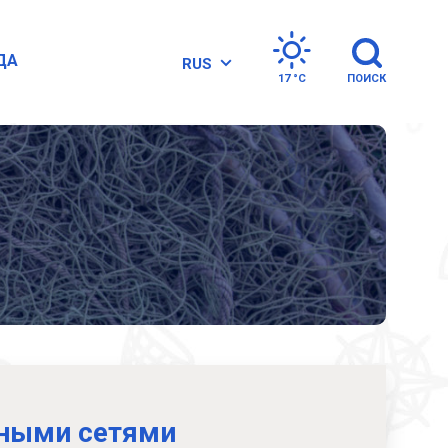
ДА
RUS
17 °
C
ПОИСК
рными сетями