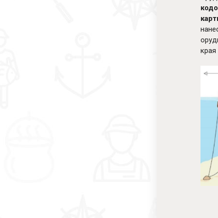
кодо
карт
нане
оруд
края