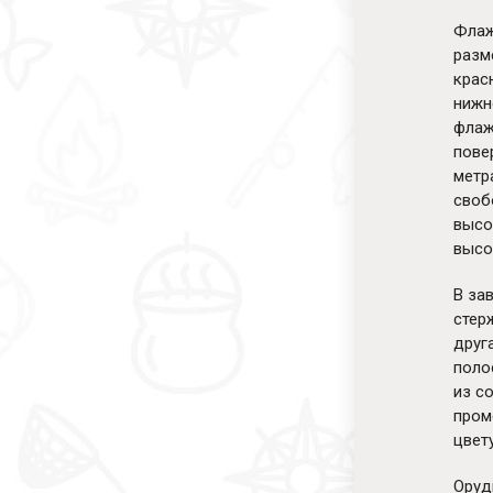
Флаж
разм
крас
нижн
флаж
пове
метр
своб
высо
высо
В за
стер
друг
поло
из с
пром
цвет
Оруд