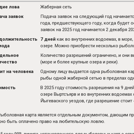
дие лова
Жаберная сеть
ача заявок
Подача заявок на следующий год начинается
года, предшествующего году, когда будет о
заявок на 2025 год начинается 2 декабря 202
должительность
7 дней
как во внутренних водоемах, в море,
иода
озере. Можно приобрести несколько рыболо
дельное
Количество разрешений ограничено, и они
ичество
(море и более крупные озера и реки).
ит на человека
Одному лицу выдается одна рыболовная кар
рыбы одной жаберной сетью в пределах од
имость
В 2025 году стоимость разрешения на 9 дне
озере Выртсъярв и во внутренних водоемах 
Йыгеваского уездов, где разрешение стоит 4
ыболовная карта является отдельным документом, дающим прав
но быть оплачено право на любительскую ловлю.