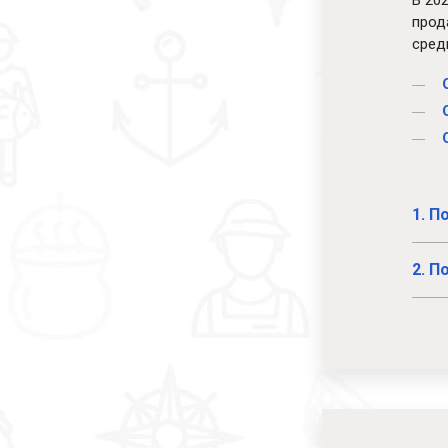
В 20
прод
сред
1. П
2. 