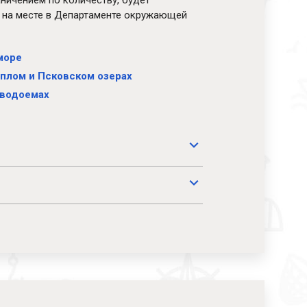
аничением по количеству, будет
– на месте в Департаменте окружающей
море
еплом и Псковском озерах
 водоемах