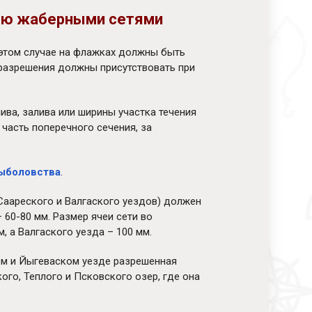
лю жаберными сетями
В этом случае на флажках должны быть
разрешения должны присутствовать при
ва, залива или ширины участка течения
часть поперечного сечения, за
ыболовства
.
 Саареского и Валгаского уездов) должен
 60-80 мм. Размер ячеи сети во
 а Валгаского уезда – 100 мм.
ком и Йыгеваском уезде разрешенная
ого, Теплого и Псковского озер, где она