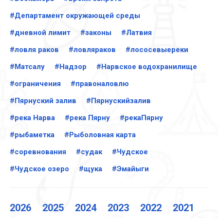
#Департамент окружающей среды
#дневной лимит
#законы
#Латвия
#ловля раков
#ловляраков
#лососевыереки
#Матсалу
#Надзор
#Нарвское водохранилище
#ограничения
#правоналовлю
#Пярнуский залив
#Пярнускийзалив
#река Нарва
#река Пярну
#рекаПярну
#рыбаметка
#Рыболовная карта
#соревнования
#судак
#Чудское
#Чудское озеро
#щука
#Эмайыги
2026
2025
2024
2023
2022
2021