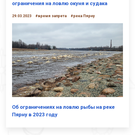
ограничения на ловлю окуня и судака
29.03.2023
#время запрета
#река Пярну
Об ограничениях на ловлю рыбы на реке
Пярну в 2023 году