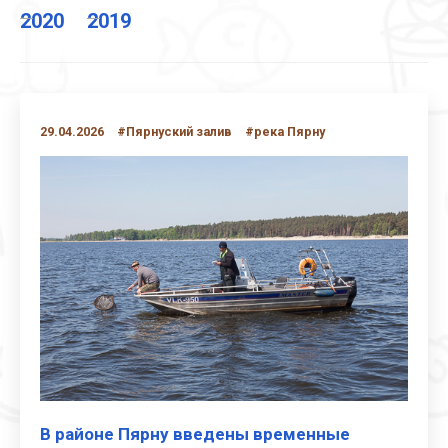
2020
2019
29.04.2026
#Пярнуский залив
#река Пярну
В районе Пярну введены временные