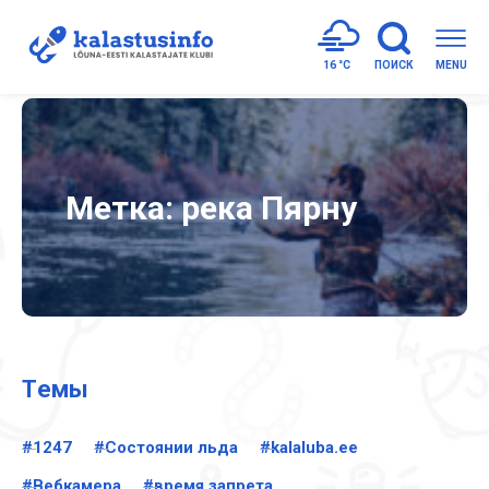
16 °
C
ПОИСК
MENU
Метка:
река Пярну
Tемы
#1247
#Cостоянии льда
#kalaluba.ee
#Вебкамера
#время запрета