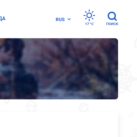
ДА
RUS
17 °
C
ПОИСК