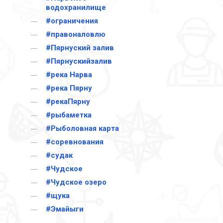
водохранилище
#ограничения
#правоналовлю
#Пярнуский залив
#Пярнускийзалив
#река Нарва
#река Пярну
#рекаПярну
#рыбаметка
#Рыболовная карта
#соревнования
#судак
#Чудское
#Чудское озеро
#щука
#Эмайыги