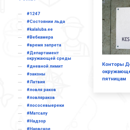
#1247
#Cостоянии льда
#kalaluba.ee
#Вебкамера
#время запрета
#Департамент
окружающей среды
Конторы Д
#дневной лимит
окружающе
#законы
пятницам
#Латвия
#ловля раков
#ловляраков
#лососевыереки
#Матсалу
#Надзор
#Нарвское