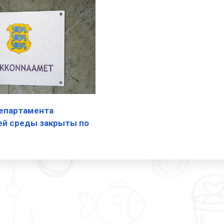
епартамента
й среды закрыты по