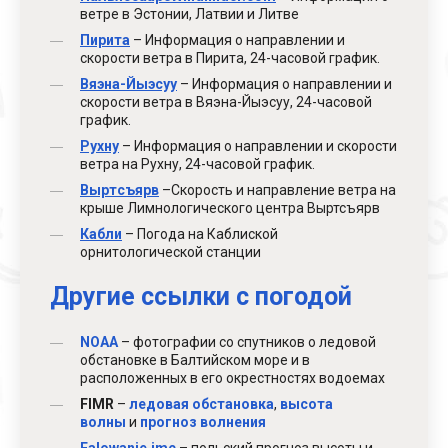
ветре в Эстонии, Латвии и Литве
Пирита
– Информация о направлении и
скорости ветра в Пирита, 24-часовой график.
Вяэна-Йыэсуу
– Информация о направлении и
скорости ветра в Вяэна-Йыэсуу, 24-часовой
график.
Рухну
– Информация о направлении и скорости
ветра на Рухну, 24-часовой график.
Выртсъярв
–Скорость и направление ветра на
крыше Лимнологического центра Выртсъярв
Кабли
– Погода на Каблиской
орнитологической станции
Другие ссылки с погодой
NOAA
– фотографии со спутников о ледовой
обстановке в Балтийском море и в
расположенных в его окрестностях водоемах
FIMR
–
ледовая обстановка
,
высота
волны
и
прогноз волнения