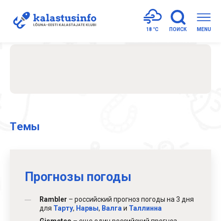
18 °
C
ПОИСК
MENU
Tемы
Прогнозы погоды
Rambler
– российский прогноз погоды на 3 дня
для
Тарту
,
Нарвы
,
Валга
и
Таллинна