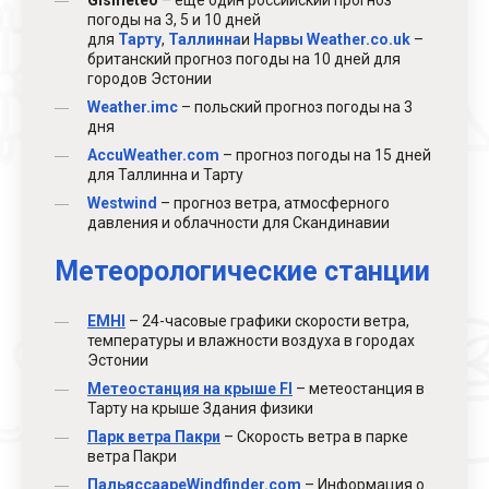
Gismeteo
– еще один российский прогноз
погоды на 3, 5 и 10 дней
для
Тарту
,
Таллинна
и
Нарвы
Weather.co.uk
–
британский прогноз погоды на 10 дней для
городов Эстонии
Weather.imc
– польский прогноз погоды на 3
дня
AccuWeather.com
– прогноз погоды на 15 дней
для Таллинна и Тарту
Westwind
– прогноз ветра, атмосферного
давления и облачности для Скандинавии
Метеорологические станции
EMHI
– 24-часовые графики скорости ветра,
температуры и влажности воздуха в городах
Эстонии
Метеостанция на крыше FI
– метеостанция в
Тарту на крыше Здания физики
Парк ветра Пакри
– Скорость ветра в парке
ветра Пакри
Пальяссааре
Windfinder.com
– Информация о