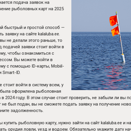
нается подача заявок на
чение рыболовных карт на 2025
й быстрый и простой способ —
ь заявку на сайте kalaluba.ee.
 вы не делали этого раньше, то
д подачей заявки стоит войти в
ему, чтобы ознакомиться с
ессом. Вы можете войти в
ему с помощью ID-карты, Mobiil-
и Smart-ID.
е стоит войти в систему всем, у
 была оформлена рыболовная
а в 2024 году. В этом случае стоит проверить, не забыли ли вы 
т не был подан, вы не сможете подать заявку на получение ново
аните задолженность.
ы купить рыболовную карту, нужно зайти на сайт kalaluba.ee и н
ать орудия ловли, уезд и водоем. Обязательно укажите дату нач