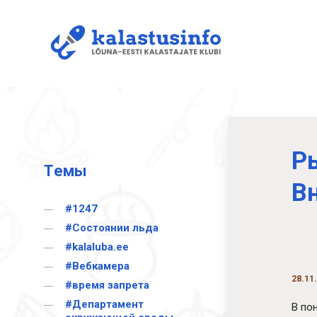
Р
Tемы
В
#1247
#Cостоянии льда
#kalaluba.ee
#Вебкамера
28.11
#время запрета
#Департамент
В по