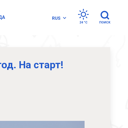
ДА
RUS
24 °
C
ПОИСК
од. На старт!