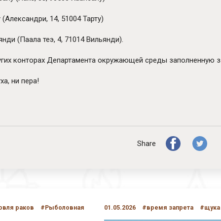
 (Александри, 14, 51004 Тарту)
нди (Паала теэ, 4, 71014 Вильянди).
угих конторах Департамента окружающей среды заполненную з
ха, ни пера!
Share
овля раков
#Рыболовная
01.05.2026
#время запрета
#щука