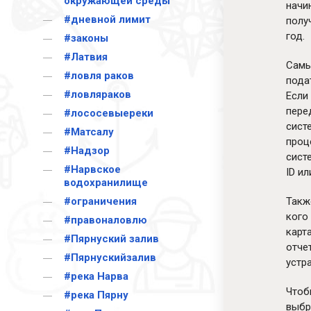
окружающей среды
начи
#дневной лимит
полу
год.
#законы
#Латвия
Самы
#ловля раков
подат
#ловляраков
Если
пере
#лососевыереки
сист
#Матсалу
проц
#Надзор
сист
#Нарвское
ID ил
водохранилище
#ограничения
Такж
кого
#правоналовлю
карт
#Пярнуский залив
отче
#Пярнускийзалив
устр
#река Нарва
Чтоб
#река Пярну
выбр