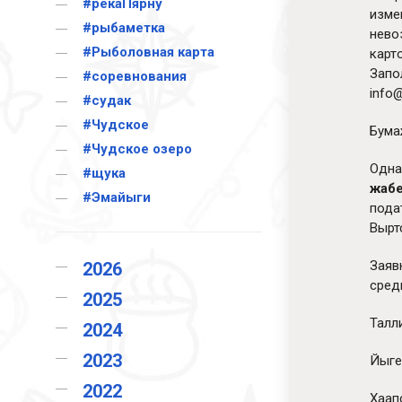
#рекаПярну
изме
#рыбаметка
нево
#Рыболовная карта
карт
Запо
#соревнования
info
#судак
#Чудское
Бума
#Чудское озеро
Одна
#щука
жабе
#Эмайыги
пода
Вырт
Заяв
2026
сред
2025
Талли
2024
2023
Йыгев
2022
Хаапс