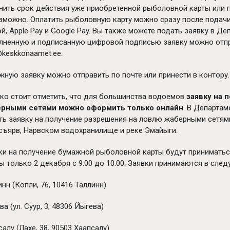
нить срок действия уже приобретенной рыболовной карты или 
зможно. Оплатить рыболовную карту можно сразу после подачи 
ой, Apple Pay и Google Pay. Вы также можете подать заявку в 
лненную и подписанную цифровой подписью заявку можно отпра
@keskkonaamet.ee.
жную заявку можно отправить по почте или принести в контору.
ко стоит отметить, что для большинства водоемов
заявку на 
рными сетями можно оформить только онлайн
. В Департа
ть заявку на получение разрешения на ловлю жаберными сетями
съярв, Нарвском водохранилище и реке Эмайыги.
ки на получение бумажной рыболовной карты будут принимать
ы только 2 декабря с 9:00 до 10:00. Заявки принимаются в сле
нн (Копли, 76, 10416 Таллинн)
а (ул. Суур, 3, 48306 Йыгева)
алу (Лахе, 38, 90503 Хаапсалу)