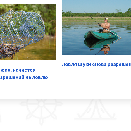
Ловля щуки снова разрешен
июля, начнется
азрешений на ловлю