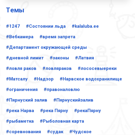
Tемы
#1247
#Cостоянии льда
#kalaluba.ee
#Вебкамера
#время запрета
#Департамент окружающей среды
#дневной лимит
#законы
#Латвия
#ловля раков
#ловляраков
#лососевыереки
#Матсалу
#Надзор
#Нарвское водохранилище
#ограничения
#правоналовлю
#Пярнуский залив
#Пярнускийзалив
#река Нарва
#река Пярну
#рекаПярну
#рыбаметка
#Рыболовная карта
#соревнования
#судак
#Чудское