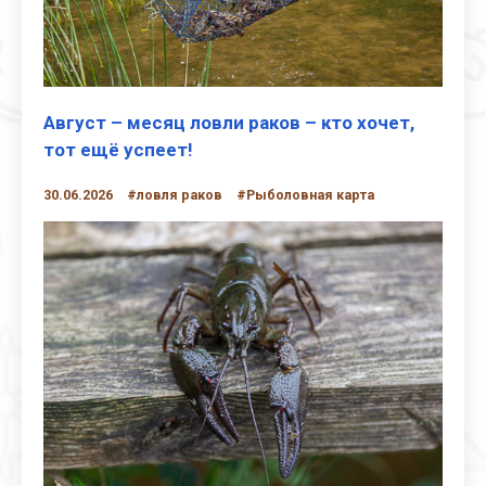
Август – месяц ловли раков – кто хочет,
тот ещё успеет!
30.06.2026
#ловля раков
#Рыболовная карта